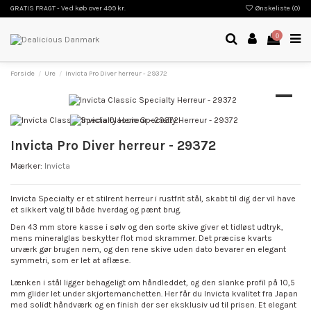
GRATIS FRAGT - Ved køb over 499 kr.
Ønskeliste (
0
)
0
Forside
Ure
Invicta Pro Diver herreur - 29372
Invicta Pro Diver herreur - 29372
Mærker:
Invicta
Invicta Specialty er et stilrent herreur i rustfrit stål, skabt til dig der vil have
et sikkert valg til både hverdag og pænt brug.
Den 43 mm store kasse i sølv og den sorte skive giver et tidløst udtryk,
mens mineralglas beskytter flot mod skrammer. Det præcise kvarts
urværk gør brugen nem, og den rene skive uden dato bevarer en elegant
symmetri, som er let at aflæse.
Lænken i stål ligger behageligt om håndleddet, og den slanke profil på 10,5
mm glider let under skjortemanchetten. Her får du Invicta kvalitet fra Japan
med solidt håndværk og en finish der ser eksklusiv ud til prisen. Et elegant